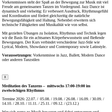
Vorkenntnissen steht der Spaß an der Bewegung zur Musik mit viel
Freude am gemeinsamen Tanzen im Vordergrund. Jazz Dance ist
dynamisch und vielseitig: Er verbessert Ausdruck, Rhythmusgefühl
und Koordination und fördert gleichzeitig die natürliche
Bewegungsfähigkeit und Haltung. Nebenbei erweitern sich
technische Fähigkeiten und Musikalität wie von selbst.
Mit gezielten Übungen zu Isolation, Rhythmus und Technik legen
wir die Basis für ein achtsames Körperbewusstsein und fließende
Bewegungen. Der Kurs verbindet verschiedene Jazz-Stile wie
Lyrical, Modern, Showdance und Contemporary sowie Latinstyle.
Voraussetzungen
: Vorkenntnisse in Jazz, Ballett, Modern Dance
oder anderen Tanzstilen
X
Meditation des Tanzens – mittwochs 17:00-19:00 im
zweiwöchigen Rhythmus
Termine 2026: 22.07. / 05.08. / 19.08. / 26.08. / 16.09. / 30.09. /
14.10. / 28.10. / 11.11. / 25.11. / 09.12. / (23.12.)
Wer sich gerne zu Musik bewegen und dabei entspannen und