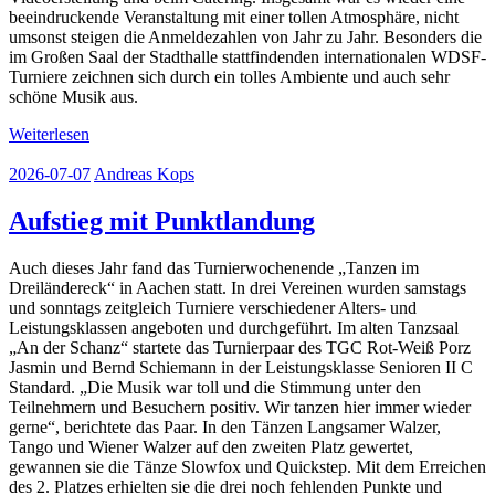
beeindruckende Veranstaltung mit einer tollen Atmosphäre, nicht
umsonst steigen die Anmeldezahlen von Jahr zu Jahr. Besonders die
im Großen Saal der Stadthalle stattfindenden internationalen WDSF-
Turniere zeichnen sich durch ein tolles Ambiente und auch sehr
schöne Musik aus.
Weiterlesen
2026-07-07
Andreas Kops
Aufstieg mit Punktlandung
Auch dieses Jahr fand das Turnierwochenende „Tanzen im
Dreiländereck“ in Aachen statt. In drei Vereinen wurden samstags
und sonntags zeitgleich Turniere verschiedener Alters- und
Leistungsklassen angeboten und durchgeführt. Im alten Tanzsaal
„An der Schanz“ startete das Turnierpaar des TGC Rot-Weiß Porz
Jasmin und Bernd Schiemann in der Leistungsklasse Senioren II C
Standard. „Die Musik war toll und die Stimmung unter den
Teilnehmern und Besuchern positiv. Wir tanzen hier immer wieder
gerne“, berichtete das Paar. In den Tänzen Langsamer Walzer,
Tango und Wiener Walzer auf den zweiten Platz gewertet,
gewannen sie die Tänze Slowfox und Quickstep. Mit dem Erreichen
des 2. Platzes erhielten sie die drei noch fehlenden Punkte und