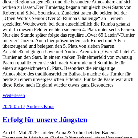
dieser Region zu genießen und die besondere Atmosphäre auf sich
wirken zu lassen.Der Turniertag begann mit gleich zwei Starts von
Robert und Silvia Soencksen. Zunächst traten die beiden bei der
„Open Worlds Senior Over 65 Rumba Challenge“ an – einem
speziellen Wettbewerb, bei dem ausschließlich die Rumba getanzt
wird. In diesem Feld erreichten sie einen 4. Platz unter sechs Paaren.
Nur eine Stunde später folgte das reguläre „Over 65 Latein“-Turnier
mit vier Tänzen. Auch hier präsentierten sich Robert und Silvia
überzeugend und belegten den 5. Platz von sieben Paaren.
Anschließend gingen Uwe und Andrea Arentz im „Over 50 Latein“-
Turnier an den Start. In einem starken Teilnehmerfeld von zwanzig
Paaren qualifizierten sie sich nach Vorrunde und Semifinale für
einen ausgezeichneten 8. Platz. Besonders die einzigartige
Atmosphäre des traditionsreichen Ballsaals machte das Turnier für
beide zu einem unvergesslichen Erlebnis. Für beide Paare war auch
diese Reise nach England wieder etwas ganz Besonderes.
Weiterlesen
2026-05-17
Andreas Kops
Erfolg für unsere Jüngsten
Am 01. Mai 2026 starteten Anna & Arthur bei den Badenia