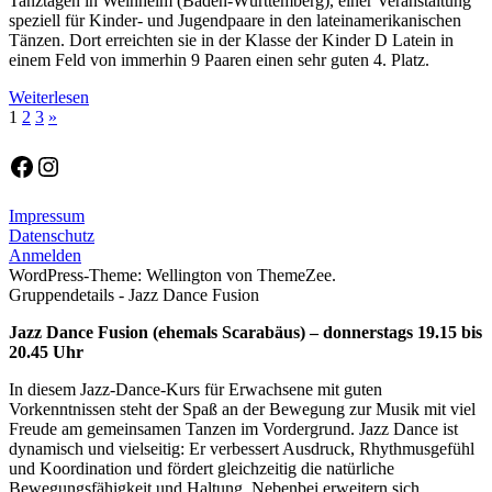
Tanztagen in Weinheim (Baden-Württemberg), einer Veranstaltung
speziell für Kinder- und Jugendpaare in den lateinamerikanischen
Tänzen. Dort erreichten sie in der Klasse der Kinder D Latein in
einem Feld von immerhin 9 Paaren einen sehr guten 4. Platz.
Weiterlesen
Seitennummerierung
Nächste
1
2
3
»
Beiträge
der
Facebook
Instagram
Beiträge
Impressum
Datenschutz
Anmelden
WordPress-Theme: Wellington von ThemeZee.
Gruppendetails - Jazz Dance Fusion
Jazz Dance Fusion (ehemals Scarabäus) – donnerstags 19.15 bis
20.45 Uhr
In diesem Jazz-Dance-Kurs für Erwachsene mit guten
Vorkenntnissen steht der Spaß an der Bewegung zur Musik mit viel
Freude am gemeinsamen Tanzen im Vordergrund. Jazz Dance ist
dynamisch und vielseitig: Er verbessert Ausdruck, Rhythmusgefühl
und Koordination und fördert gleichzeitig die natürliche
Bewegungsfähigkeit und Haltung. Nebenbei erweitern sich