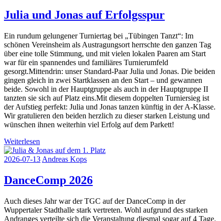
Julia und Jonas auf Erfolgsspur
Ein rundum gelungener Turniertag bei „Tübingen Tanzt“: Im
schönen Vereinsheim als Austragungsort herrschte den ganzen Tag
über eine tolle Stimmung, und mit vielen lokalen Paaren am Start
war für ein spannendes und familiäres Turnierumfeld
gesorgt.Mittendrin: unser Standard-Paar Julia und Jonas. Die beiden
gingen gleich in zwei Startklassen an den Start – und gewannen
beide. Sowohl in der Hauptgruppe als auch in der Hauptgruppe II
tanzten sie sich auf Platz eins.Mit diesem doppelten Turniersieg ist
der Aufstieg perfekt: Julia und Jonas tanzen künftig in der A-Klasse.
Wir gratulieren den beiden herzlich zu dieser starken Leistung und
wünschen ihnen weiterhin viel Erfolg auf dem Parkett!
Weiterlesen
2026-07-13
Andreas Kops
DanceComp 2026
Auch dieses Jahr war der TGC auf der DanceComp in der
Wuppertaler Stadthalle stark vertreten. Wohl aufgrund des starken
Andranges verteilte sich die Veranstaltung diesmal sogar auf 4 Tage.