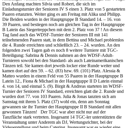
Den Anfang machten Silvia und Robert, die sich im
Einladungsturnier der Senioren IV S einen 3. Platz von 5 gestarteten
Paaren ertanzten. Weiter ging es am Freitag mit Alika und Philipp.
Die Beiden wurden in der Hauptgruppe B Standard 14. – 16. von
39 Paaren, und bestiegen noch am gleichen Tag in der Hauptgruppe
B Latein das Siegertreppchen mit dem 2. Platz von 37 ! An diesem
Tag fand auch das WDSF-Turnier der Senioren III mit 141
teilnehmenden Paaren statt, in dem Bettina und Michael problemlos
die 4. Runde erreichten und schließlich 23. – 24. wurden. An den
folgenden zwei Tagen gab es noch 8 weitere Turniere mit TGC-
Beteiligung: Sabrina & Dennis nahmen an den WDSF-Adult-
Turnieren sowohl bei den Standard- als auch Lateinamerikanischen
Tänzen teil. Sie kamen dort jeweils locker eine Runde weiter und
kamen dort auf den 59. – 62. (83) bzw. 69. (101) Platz. Alessia &
Matteo wurden in einem Feld von 55 Paaren in der Hauptgruppe B
Latein 12., Fiona & Michael in der Hauptguppe II D Latein einmal
4. von 14, und einmal 5. (9). Birgit & Andreas starteten im WDSF-
Turnier der Senioren IV Standard, erreichten glatt die 2. Runde und
wurden dort 77. von 103 Paaren. Julia & Jonas tanzten sich am
Samstag mit ihrem 5. Platz (37) wohl ein, denn am Sonntag
gewannen sie ihr Turnier der Hauptgruppe II B Standard mit allen
gewonnen Tänzen! Der TGC war aber nicht nur auf der
Tanzfläche stark vertreten. Insgesamt 14 TGC-ler unterstützten die
Veranstaltung unter Anderem als DJ, Wertungsrichter, bei der
Videoerstellung und beim Catering. Insgesamt war es wieder eine