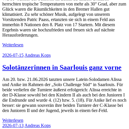
herrschten tropische Temperaturen von mehr als 30° Grad, aber zum
Glück waren die Räumlichkeiten in den Bremer Hallen gut
klimatisiert. Zu sehr schöner Musik, aufgelegt von unserem
Vorsitzenden Patric Paass, ertanzten sie sich in einem Feld aus
immerhin 8 Nationen den 8. Platz von 17 Startern. Mit diesem
Ergebnis waren sie hochzufrieden und freuen sich auf nächste
Herausforderungen.
Weiterlesen
2026-07-15
Andreas Kops
Solotänzerinnen in Saarlouis ganz vorne
Am 20. bzw. 21.06.2026 tanzten unsere Latein-Solodamen Alissa
und Anike im Rahmen der „Solo Challenge Süd“ in Saarlouis. Für
beide verliefen die Turniere äußerst erfolgreich: Alissa erreichte in
der D-Klasse sowohl bei den Kindern II als auch bei den Junioren I
die Endrunde und wurde 4. (12) bzw. 5. (18). Für Anike lief es noch
besser: sie gewann souverän ihre beiden Turniere der C-Klasse bei
den Junioren II und der Jugend, jeweils in einem 6er-Feld.
Weiterlesen
2026-07-13
Andreas Kops