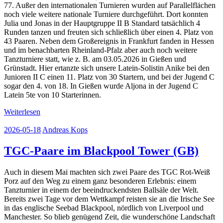
77. Außer den internationalen Turnieren wurden auf Parallelflächen
noch viele weitere nationale Turniere durchgeführt. Dort konnten
Julia und Jonas in der Hauptgruppe II B Standard tatsächlich 4
Runden tanzen und freuten sich schließlich über einen 4. Platz von
43 Paaren. Neben dem Großereignis in Frankfurt fanden in Hessen
und im benachbarten Rheinland-Pfalz aber auch noch weitere
Tanzturniere statt, wie z. B. am 03.05.2026 in Gießen und
Grünstadt. Hier ertanzte sich unsere Latein-Solistin Anike bei den
Junioren II C einen 11. Platz von 30 Startern, und bei der Jugend C
sogar den 4. von 18. In Gießen wurde Aljona in der Jugend C
Latein 5te von 10 Starterinnen.
Weiterlesen
2026-05-18
Andreas Kops
TGC-Paare im Blackpool Tower (GB)
Auch in diesem Mai machten sich zwei Paare des TGC Rot-Weiß
Porz auf den Weg zu einem ganz besonderen Erlebnis: einem
Tanzturnier in einem der beeindruckendsten Ballsäle der Welt.
Bereits zwei Tage vor dem Wettkampf reisten sie an die Irische See
in das englische Seebad Blackpool, nördlich von Liverpool und
Manchester. So blieb genügend Zeit, die wunderschöne Landschaft