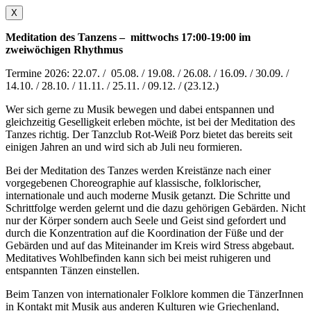
X
Meditation des Tanzens – mittwochs 17:00-19:00 im
zweiwöchigen Rhythmus
Termine 2026: 22.07. / 05.08. / 19.08. / 26.08. / 16.09. / 30.09. /
14.10. / 28.10. / 11.11. / 25.11. / 09.12. / (23.12.)
Wer sich gerne zu Musik bewegen und dabei entspannen und
gleichzeitig Geselligkeit erleben möchte, ist bei der Meditation des
Tanzes richtig. Der Tanzclub Rot-Weiß Porz bietet das bereits seit
einigen Jahren an und wird sich ab Juli neu formieren.
Bei der Meditation des Tanzes werden Kreistänze nach einer
vorgegebenen Choreographie auf klassische, folklorischer,
internationale und auch moderne Musik getanzt. Die Schritte und
Schrittfolge werden gelernt und die dazu gehörigen Gebärden. Nicht
nur der Körper sondern auch Seele und Geist sind gefordert und
durch die Konzentration auf die Koordination der Füße und der
Gebärden und auf das Miteinander im Kreis wird Stress abgebaut.
Meditatives Wohlbefinden kann sich bei meist ruhigeren und
entspannten Tänzen einstellen.
Beim Tanzen von internationaler Folklore kommen die TänzerInnen
in Kontakt mit Musik aus anderen Kulturen wie Griechenland,