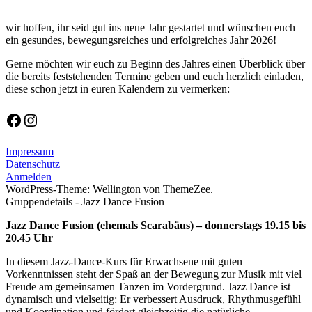
wir hoffen, ihr seid gut ins neue Jahr gestartet und wünschen euch
ein gesundes, bewegungsreiches und erfolgreiches Jahr 2026!
Gerne möchten wir euch zu Beginn des Jahres einen Überblick über
die bereits feststehenden Termine geben und euch herzlich einladen,
diese schon jetzt in euren Kalendern zu vermerken:
Allgemein
Facebook
Instagram
Impressum
Datenschutz
Anmelden
WordPress-Theme: Wellington von ThemeZee.
Gruppendetails - Jazz Dance Fusion
Jazz Dance Fusion (ehemals Scarabäus) – donnerstags 19.15 bis
20.45 Uhr
In diesem Jazz-Dance-Kurs für Erwachsene mit guten
Vorkenntnissen steht der Spaß an der Bewegung zur Musik mit viel
Freude am gemeinsamen Tanzen im Vordergrund. Jazz Dance ist
dynamisch und vielseitig: Er verbessert Ausdruck, Rhythmusgefühl
und Koordination und fördert gleichzeitig die natürliche