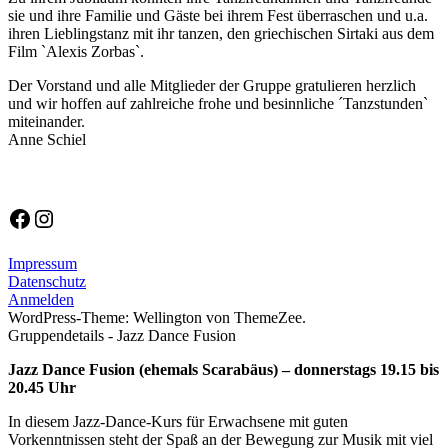
sie und ihre Familie und Gäste bei ihrem Fest überraschen und u.a.
ihren Lieblingstanz mit ihr tanzen, den griechischen Sirtaki aus dem
Film ˋAlexis Zorbasˋ.
Der Vorstand und alle Mitglieder der Gruppe gratulieren herzlich
und wir hoffen auf zahlreiche frohe und besinnliche ´Tanzstundenˋ
miteinander.
Anne Schiel
Allgemein
Facebook
Instagram
Impressum
Datenschutz
Anmelden
WordPress-Theme: Wellington von ThemeZee.
Gruppendetails - Jazz Dance Fusion
Jazz Dance Fusion (ehemals Scarabäus) – donnerstags 19.15 bis
20.45 Uhr
In diesem Jazz-Dance-Kurs für Erwachsene mit guten
Vorkenntnissen steht der Spaß an der Bewegung zur Musik mit viel