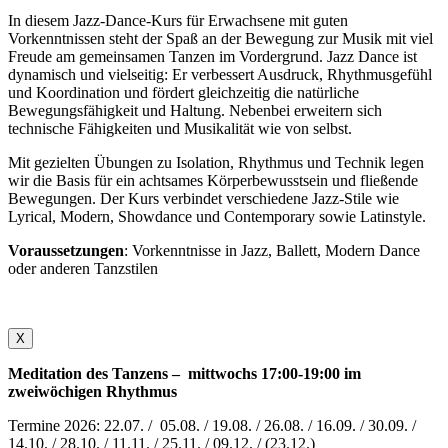
In diesem Jazz-Dance-Kurs für Erwachsene mit guten
Vorkenntnissen steht der Spaß an der Bewegung zur Musik mit viel
Freude am gemeinsamen Tanzen im Vordergrund. Jazz Dance ist
dynamisch und vielseitig: Er verbessert Ausdruck, Rhythmusgefühl
und Koordination und fördert gleichzeitig die natürliche
Bewegungsfähigkeit und Haltung. Nebenbei erweitern sich
technische Fähigkeiten und Musikalität wie von selbst.
Mit gezielten Übungen zu Isolation, Rhythmus und Technik legen
wir die Basis für ein achtsames Körperbewusstsein und fließende
Bewegungen. Der Kurs verbindet verschiedene Jazz-Stile wie
Lyrical, Modern, Showdance und Contemporary sowie Latinstyle.
Voraussetzungen
: Vorkenntnisse in Jazz, Ballett, Modern Dance
oder anderen Tanzstilen
X
Meditation des Tanzens – mittwochs 17:00-19:00 im
zweiwöchigen Rhythmus
Termine 2026: 22.07. / 05.08. / 19.08. / 26.08. / 16.09. / 30.09. /
14.10. / 28.10. / 11.11. / 25.11. / 09.12. / (23.12.)