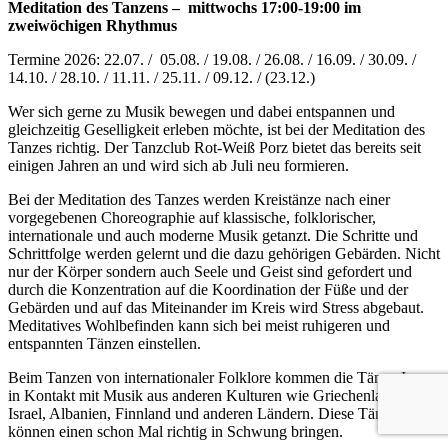
Meditation des Tanzens – mittwochs 17:00-19:00 im
zweiwöchigen Rhythmus
Termine 2026: 22.07. / 05.08. / 19.08. / 26.08. / 16.09. / 30.09. /
14.10. / 28.10. / 11.11. / 25.11. / 09.12. / (23.12.)
Wer sich gerne zu Musik bewegen und dabei entspannen und
gleichzeitig Geselligkeit erleben möchte, ist bei der Meditation des
Tanzes richtig. Der Tanzclub Rot-Weiß Porz bietet das bereits seit
einigen Jahren an und wird sich ab Juli neu formieren.
Bei der Meditation des Tanzes werden Kreistänze nach einer
vorgegebenen Choreographie auf klassische, folklorischer,
internationale und auch moderne Musik getanzt. Die Schritte und
Schrittfolge werden gelernt und die dazu gehörigen Gebärden. Nicht
nur der Körper sondern auch Seele und Geist sind gefordert und
durch die Konzentration auf die Koordination der Füße und der
Gebärden und auf das Miteinander im Kreis wird Stress abgebaut.
Meditatives Wohlbefinden kann sich bei meist ruhigeren und
entspannten Tänzen einstellen.
Beim Tanzen von internationaler Folklore kommen die TänzerInnen
in Kontakt mit Musik aus anderen Kulturen wie Griechenland,
Israel, Albanien, Finnland und anderen Ländern. Diese Tänze
können einen schon Mal richtig in Schwung bringen.