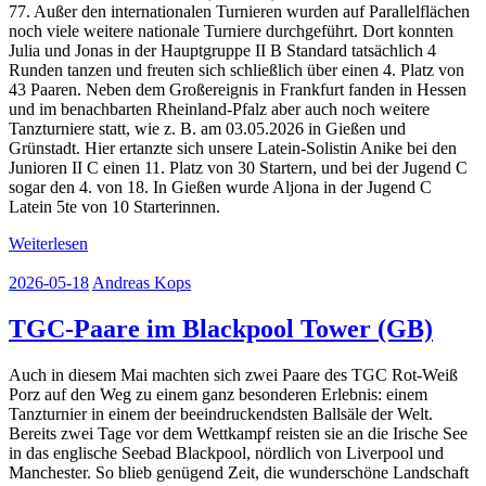
77. Außer den internationalen Turnieren wurden auf Parallelflächen
noch viele weitere nationale Turniere durchgeführt. Dort konnten
Julia und Jonas in der Hauptgruppe II B Standard tatsächlich 4
Runden tanzen und freuten sich schließlich über einen 4. Platz von
43 Paaren. Neben dem Großereignis in Frankfurt fanden in Hessen
und im benachbarten Rheinland-Pfalz aber auch noch weitere
Tanzturniere statt, wie z. B. am 03.05.2026 in Gießen und
Grünstadt. Hier ertanzte sich unsere Latein-Solistin Anike bei den
Junioren II C einen 11. Platz von 30 Startern, und bei der Jugend C
sogar den 4. von 18. In Gießen wurde Aljona in der Jugend C
Latein 5te von 10 Starterinnen.
Weiterlesen
2026-05-18
Andreas Kops
TGC-Paare im Blackpool Tower (GB)
Auch in diesem Mai machten sich zwei Paare des TGC Rot-Weiß
Porz auf den Weg zu einem ganz besonderen Erlebnis: einem
Tanzturnier in einem der beeindruckendsten Ballsäle der Welt.
Bereits zwei Tage vor dem Wettkampf reisten sie an die Irische See
in das englische Seebad Blackpool, nördlich von Liverpool und
Manchester. So blieb genügend Zeit, die wunderschöne Landschaft