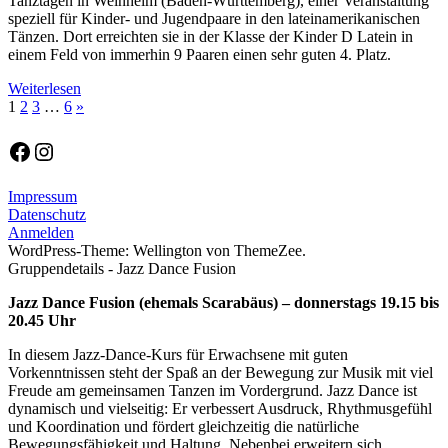
Tanztagen in Weinheim (Baden-Württemberg), einer Veranstaltung
speziell für Kinder- und Jugendpaare in den lateinamerikanischen
Tänzen. Dort erreichten sie in der Klasse der Kinder D Latein in
einem Feld von immerhin 9 Paaren einen sehr guten 4. Platz.
Weiterlesen
Seitennummerierung
Nächste
1
2
3
…
6
»
Beiträge
der
Facebook
Instagram
Beiträge
Impressum
Datenschutz
Anmelden
WordPress-Theme: Wellington von ThemeZee.
Gruppendetails - Jazz Dance Fusion
Jazz Dance Fusion (ehemals Scarabäus) – donnerstags 19.15 bis
20.45 Uhr
In diesem Jazz-Dance-Kurs für Erwachsene mit guten
Vorkenntnissen steht der Spaß an der Bewegung zur Musik mit viel
Freude am gemeinsamen Tanzen im Vordergrund. Jazz Dance ist
dynamisch und vielseitig: Er verbessert Ausdruck, Rhythmusgefühl
und Koordination und fördert gleichzeitig die natürliche
Bewegungsfähigkeit und Haltung. Nebenbei erweitern sich