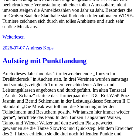
beeindruckende Veranstaltung mit einer tollen Atmosphäre, nicht
umsonst steigen die Anmeldezahlen von Jahr zu Jahr. Besonders die
im Großen Saal der Stadthalle stattfindenden internationalen WDSF-
Turniere zeichnen sich durch ein tolles Ambiente und auch sehr
schöne Musik aus.
Weiterlesen
2026-07-07
Andreas Kops
Aufstieg mit Punktlandung
Auch dieses Jahr fand das Turnierwochenende „Tanzen im
Dreiländereck“ in Aachen statt. In drei Vereinen wurden samstags
und sonntags zeitgleich Turniere verschiedener Alters- und
Leistungsklassen angeboten und durchgeführt. Im alten Tanzsaal
„An der Schanz“ startete das Turnierpaar des TGC Rot-Weiß Porz
Jasmin und Bernd Schiemann in der Leistungsklasse Senioren II C
Standard. „Die Musik war toll und die Stimmung unter den
Teilnehmern und Besuchern positiv. Wir tanzen hier immer wieder
gerne“, berichtete das Paar. In den Tänzen Langsamer Walzer,
Tango und Wiener Walzer auf den zweiten Platz gewertet,
gewannen sie die Tänze Slowfox und Quickstep. Mit dem Erreichen
des 2. Platzes erhielten sie die drei noch fehlenden Punkte und