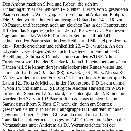
Den Anfang machten Silvia und Robert, die sich im
Einladungsturnier der Senioren IV S einen 3. Platz von 5 gestarteten
Paaren ertanzten. Weiter ging es am Freitag mit Alika und Philipp.
Die Beiden wurden in der Hauptgruppe B Standard 14. – 16. von
39 Paaren, und bestiegen noch am gleichen Tag in der Hauptgruppe
B Latein das Siegertreppchen mit dem 2. Platz von 37 ! An diesem
Tag fand auch das WDSF-Turnier der Senioren III mit 141
teilnehmenden Paaren statt, in dem Bettina und Michael problemlos
die 4. Runde erreichten und schließlich 23. – 24. wurden. An den
folgenden zwei Tagen gab es noch 8 weitere Turniere mit TGC-
Beteiligung: Sabrina & Dennis nahmen an den WDSF-Adult-
Turnieren sowohl bei den Standard- als auch Lateinamerikanischen
Tänzen teil. Sie kamen dort jeweils locker eine Runde weiter und
kamen dort auf den 59. – 62. (83) bzw. 69. (101) Platz. Alessia &
Matteo wurden in einem Feld von 55 Paaren in der Hauptgruppe B
Latein 12., Fiona & Michael in der Hauptguppe II D Latein einmal
4. von 14, und einmal 5. (9). Birgit & Andreas starteten im WDSF-
Turnier der Senioren IV Standard, erreichten glatt die 2. Runde und
wurden dort 77. von 103 Paaren. Julia & Jonas tanzten sich am
Samstag mit ihrem 5. Platz (37) wohl ein, denn am Sonntag
gewannen sie ihr Turnier der Hauptgruppe II B Standard mit allen
gewonnen Tänzen! Der TGC war aber nicht nur auf der
Tanzfläche stark vertreten. Insgesamt 14 TGC-ler unterstützten die
Veranstaltung unter Anderem als DJ, Wertungsrichter, bei der
Videoerstellung und beim Catering. Insgesamt war es wieder eine