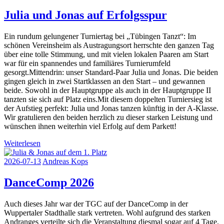
Julia und Jonas auf Erfolgsspur
Ein rundum gelungener Turniertag bei „Tübingen Tanzt“: Im
schönen Vereinsheim als Austragungsort herrschte den ganzen Tag
über eine tolle Stimmung, und mit vielen lokalen Paaren am Start
war für ein spannendes und familiäres Turnierumfeld
gesorgt.Mittendrin: unser Standard-Paar Julia und Jonas. Die beiden
gingen gleich in zwei Startklassen an den Start – und gewannen
beide. Sowohl in der Hauptgruppe als auch in der Hauptgruppe II
tanzten sie sich auf Platz eins.Mit diesem doppelten Turniersieg ist
der Aufstieg perfekt: Julia und Jonas tanzen künftig in der A-Klasse.
Wir gratulieren den beiden herzlich zu dieser starken Leistung und
wünschen ihnen weiterhin viel Erfolg auf dem Parkett!
Weiterlesen
2026-07-13
Andreas Kops
DanceComp 2026
Auch dieses Jahr war der TGC auf der DanceComp in der
Wuppertaler Stadthalle stark vertreten. Wohl aufgrund des starken
Andranges verteilte sich die Veranstaltung diesmal sogar auf 4 Tage.