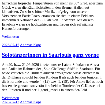
herrschten tropische Temperaturen von mehr als 30° Grad, aber zum
Glück waren die Räumlichkeiten in den Bremer Hallen gut
klimatisiert. Zu sehr schöner Musik, aufgelegt von unserem
Vorsitzenden Patric Paass, ertanzten sie sich in einem Feld aus
immerhin 8 Nationen den 8. Platz von 17 Startern. Mit diesem
Ergebnis waren sie hochzufrieden und freuen sich auf nächste
Herausforderungen.
Weiterlesen
2026-07-15
Andreas Kops
Solotänzerinnen in Saarlouis ganz vorne
Am 20. bzw. 21.06.2026 tanzten unsere Latein-Solodamen Alissa
und Anike im Rahmen der „Solo Challenge Süd“ in Saarlouis. Für
beide verliefen die Turniere äußerst erfolgreich: Alissa erreichte in
der D-Klasse sowohl bei den Kindern II als auch bei den Junioren I
die Endrunde und wurde 4. (12) bzw. 5. (18). Für Anike lief es noch
besser: sie gewann souverän ihre beiden Turniere der C-Klasse bei
den Junioren II und der Jugend, jeweils in einem 6er-Feld.
Weiterlesen
2026-07-13
Andreas Kops