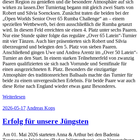
dieser Region zu genießen und die besondere Atmosphäre auf sich
wirken zu lassen.Der Turniertag begann mit gleich zwei Starts von
Robert und Silvia Soencksen. Zunächst traten die beiden bei der
„Open Worlds Senior Over 65 Rumba Challenge“ an – einem
speziellen Wettbewerb, bei dem ausschließlich die Rumba getanzt
wird. In diesem Feld erreichten sie einen 4. Platz unter sechs Paaren.
Nur eine Stunde später folgte das reguläre „Over 65 Latein“-Turnier
mit vier Tänzen. Auch hier präsentierten sich Robert und Silvia
überzeugend und belegten den 5. Platz von sieben Paaren.
Anschließend gingen Uwe und Andrea Arentz im „Over 50 Latein“-
Turnier an den Start. In einem starken Teilnehmerfeld von zwanzig
Paaren qualifizierten sie sich nach Vorrunde und Semifinale für
einen ausgezeichneten 8. Platz. Besonders die einzigartige
Atmosphäre des traditionsreichen Ballsaals machte das Turnier für
beide zu einem unvergesslichen Erlebnis. Für beide Paare war auch
diese Reise nach England wieder etwas ganz Besonderes.
Weiterlesen
2026-05-17
Andreas Kops
Erfolg für unsere Jüngsten
Am 01. Mai 2026 starteten Anna & Arthur bei den Badenia